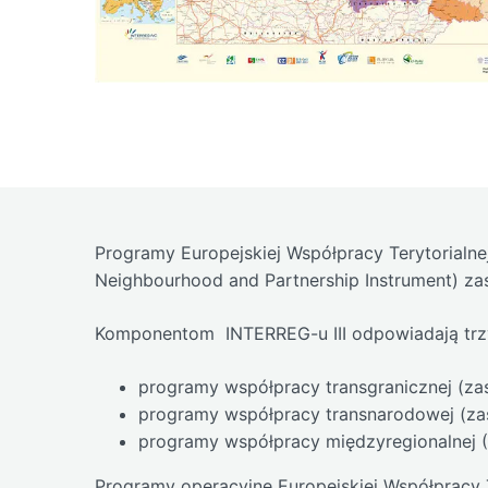
Programy Europejskiej Współpracy Terytorialne
Neighbourhood and Partnership Instrument) za
Komponentom INTERREG-u III odpowiadają trzy 
programy współpracy transgranicznej (zas
programy współpracy transnarodowej (zas
programy współpracy międzyregionalnej (
Programy operacyjne Europejskiej Współpracy 