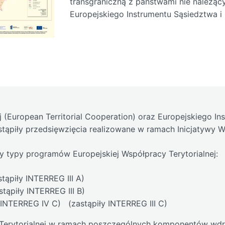
transgraniczną z państwami nie należąc
Europejskiego Instrumentu Sąsiedztwa i 
j (European Territorial Cooperation) oraz Europejskiego I
stąpiły przedsięwzięcia realizowane w ramach Inicjatywy 
typy programów Europejskiej Współpracy Terytorialnej:
tąpiły INTERREG III A)
tąpiły INTERREG III B)
INTERREG IV C) (zastąpiły INTERREG III C)
Terytorialnej w ramach poszczególnych komponentów wdra