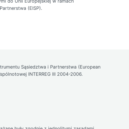
ymi do Unii Europejskiej w ramach
Partnerstwa (EISP).
nstrumentu Sąsiedztwa i Partnerstwa (European
Wspólnotowej INTERREG III 2004-2006.
żane były zgodnie z jednolitymi zasadami,