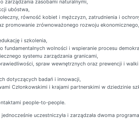
o zarządzania zasobami naturalnymi,
kcji ubóstwa,
łeczny, równość kobiet i mężczyzn, zatrudnienia i ochrony
oraz promowanie zrównoważonego rozwoju ekonomicznego,
dukację i szkolenia,
o fundamentalnych wolności i wspieranie procesu demokrat
piecznego systemu zarządzania granicami,
awiedliwości, spraw wewnętrznych oraz prewencji i walki
ch dotyczących badań i innowacji,
i Członkowskimi i krajami partnerskimi w dziedzinie sz
ontaktami people-to-people.
 jednocześnie uczestniczyła i zarządzała dwoma program