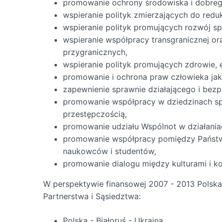
promowanie ochrony środowiska i dobreg
wspieranie polityk zmierzających do redu
wspieranie polityk promujących rozwój spo
wspieranie współpracy transgranicznej 
przygranicznych,
wspieranie polityk promujących zdrowie, e
promowanie i ochrona praw człowieka jak
zapewnienie sprawnie działającego i bez
promowanie współpracy w dziedzinach spr
przestępczością,
promowanie udziału Wspólnot w działania
promowanie współpracy pomiędzy Państwam
naukowców i studentów,
promowanie dialogu między kulturami i k
W perspektywie finansowej 2007 - 2013 Polska
Partnerstwa i Sąsiedztwa:
Polska - Białoruś - Ukraina