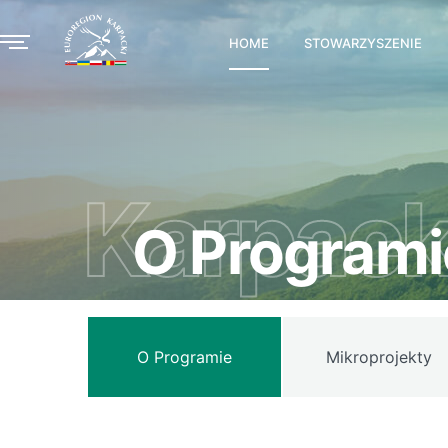
HOME
STOWARZYSZENIE
Karpack
O Programi
O Programie
Mikroprojekty