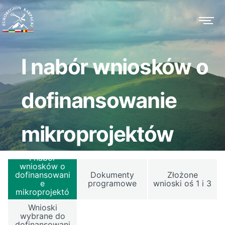
I nabór wniosków o
dofinansowanie
mikroprojektów
I nabór
wniosków o
dofinansowani
Dokumenty
Złożone
e
programowe
wnioski oś 1 i 3
mikroprojektó
w
Wnioski
wybrane do
dofinansowani