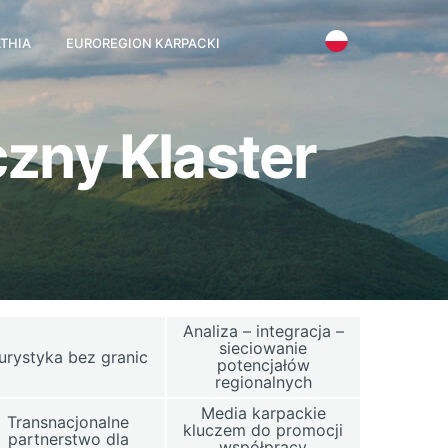
THIA
EUROREGION KARPACKI
zny Klaster
Analiza – integracja –
sieciowanie
urystyka bez granic
potencjałów
regionalnych
Media karpackie
Transnacjonalne
kluczem do promocji
partnerstwo dla
współpracy