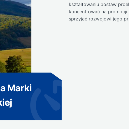
kształtowaniu postaw proe
koncentrować na promocji 
sprzyjać rozwojowi jego pr
ia Marki
iej