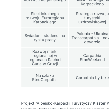
Karpackiego
Sieci lokalnego
Strategia rozwoju
rozwoju Euroregionu
turystyki
Karpackiego
uzdrowiskowej
Polonia - Ukraina
Świadomi studenci na
Transcarpathia - n
rynku pracy
otwarcie
Rozwój marki
regionalnej w
Carpathia
regionach Racha i
EtnoWeekend
Guria w Gruzji
Na szlaku
Carpathia by bike
EtnoCarpathii
Projekt "Alpejsko-Karpacki Turystyczy Klast