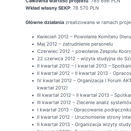
Całkowita wartość projektu
: 785 696 PLN
Wkład własny SEKP
: 78 570 PLN
Główne działania
zrealizowane w ramach proje
Kwiecień 2012 – Powołanie Komitetu Ster
Maj 2012 – zatrudnienie personelu
Czerwiec 2012 – powołanie Zespołu Koor
22 czerwca 2012 – wizyta studyjna do Szw
II kwartał 2012 – I kwartał 2013 – Spotka
II kwartał 2012 – II kwartał 2013 - Oprac
IV kwartał 2012 – Organizacja I Forum A
kwartał 2012)
III kwartał 2012 – II kwartał 2013 – Spot
III kwartał 2012 – Zlecenie analiz systemó
I kwartał 2013 - Opracowanie podręczni
II kwartał 2012 - Uruchomienie strony in
II kwartał 2013 - Organizacja wizyty stu