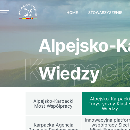
HOME
STOWARZYSZENIE
Alpejsko-K
Karpack
Wiedzy
Alpejsko-Karpack
Alpejsko-Karpacki
Turystyczny Klaste
Most Współpracy
Wiedzy
Innowacyjna platfo
Karpacka Agencja
współpracy Sieci
Rozwoju Regionalnego
Miast Euroregion