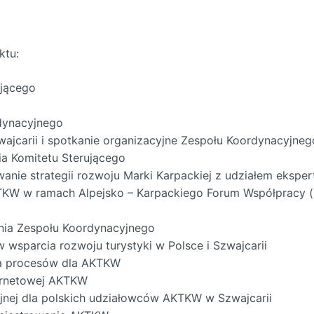
ktu:
ującego
dynacyjnego
ajcarii i spotkanie organizacyjne Zespołu Koordynacyjneg
nia Komitetu Sterującego
owanie strategii rozwoju Marki Karpackiej z udziałem ekspe
KTKW w ramach Alpejsko – Karpackiego Forum Współpracy (p
kania Zespołu Koordynacyjnego
w wsparcia rozwoju turystyki w Polsce i Szwajcarii
ka procesów dla AKTKW
ternetowej AKTKW
dyjnej dla polskich udziałowców AKTKW w Szwajcarii