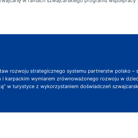
zwajcarię w ramach szwajcarskiego programu współpracy 
taw rozwoju strategicznego systemu partnerstw polsko – s
 i karpackim wymiarem zrównoważonego rozwoju w dziedzin
ą” w turystyce z wykorzystaniem doświadczeń szwajcarski