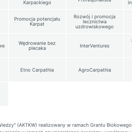
Karpackiego
i
Rozwój i promocja
Promocja potencjału
lecznictwa
Karpat
uzdrowiskowego
Wędrowanie bez
owe
InterVentures
plecaka
Etno Carpathia
AgroCarpathia
er Wiedzy" (AKTKW) realizowany w ramach Grantu Blokoweg