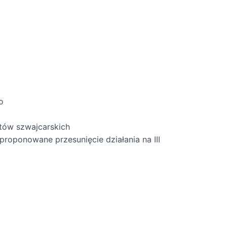
o
rtów szwajcarskich
roponowane przesunięcie działania na III