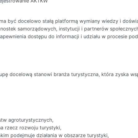
arejestrowanie AKTKW
 ma być docelowo stałą platformą wymiany wiedzy i dośw
dnostek samorządowych, instytucji i partnerów społecznych 
 zapewnienia dostępu do informacji i udziału w procesie 
grupę docelową stanowi branża turystyczna, która zyska ws
rstw agroturystycznych,
na rzecz rozwoju turystyki,
im podejmuje działania w obszarze turystyki,