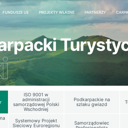
FUNDUSZE UE
PROJEKTY WŁASNE
PARTNERZY
CARPA
arpacki Turystyc
i
ISO 9001 w
i
administracji
Podkarpackie na
r
T
samorządowej Polski
szlaku gwiazd
Wschodniej
rma
Systemowy Projekt
Samorządowiec
Sieciowy Euroregionu
u
Profesjonalista