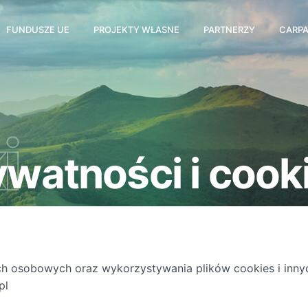
FUNDUSZE UE
PROJEKTY WŁASNE
PARTNERZY
CARPA
i
ywatności i cook
ch osobowych oraz wykorzystywania plików cookies i inny
pl