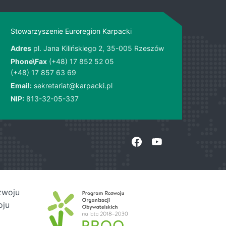
Stowarzyszenie Euroregion Karpacki
Adres
pl. Jana Kilińskiego 2, 35-005 Rzeszów
Phone\Fax
(+48) 17 852 52 05
(+48) 17 857 63 69
Email:
sekretariat@karpacki.pl
NIP:
813-32-05-337
zwoju
oju