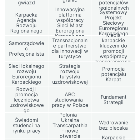
gwiazd
potencjałów
regionalnych
Innowacyjna
Systemowy
Karpacka
platforma
Projekt
Agencja
współpracy
Sieciowy
Rozwoju
Sieci Miast
Euroregionu
Regionalnego
Euroregionu
Karpackiego
Media
Karpackiego
Transnacjonaln
karpackie
Samorządowie
e partnerstwo
kluczem do
c
dla innowacji w
promocji
Profesjonalista
turystyce
współpracy
transgranicznej
Sieci lokalnego
Strategia
Promocja
rozwoju
rozwoju
potencjału
Euroregionu
turystyki
Karpat
Karpackiego
uzdrowiskowej
Rozwój i
promocja
ABC
Fundament
lecznictwa
studiowania i
Strategii
uzdrowiskowe
pracy w Polsce
go
Polonia -
Świadomi
Ukraina
Wędrowanie
studenci na
Transcarpathia
bez plecaka
rynku pracy
- nowe
otwarcie
Karpackie