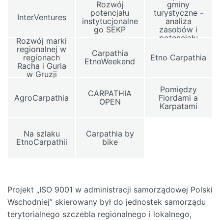
Rozwój
gminy
potencjału
turystyczne -
InterVentures
instytucjonalne
analiza
go SEKP
zasobów i
potencjału
Rozwój marki
regionalnej w
Carpathia
regionach
Etno Carpathia
EtnoWeekend
Racha i Guria
w Gruzji
Pomiędzy
CARPATHIA
AgroCarpathia
Fiordami a
OPEN
Karpatami
Na szlaku
Carpathia by
EtnoCarpathii
bike
Projekt „ISO 9001 w administracji samorządowej Polski
Wschodniej” skierowany był do jednostek samorządu
terytorialnego szczebla regionalnego i lokalnego,