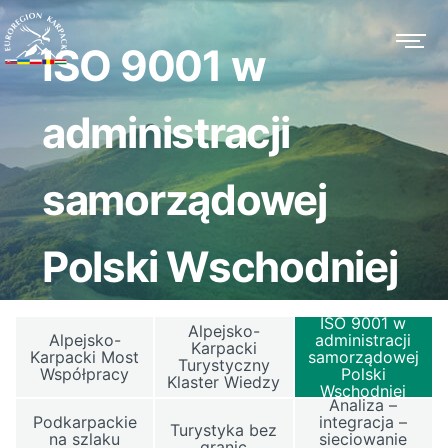
ISO 9001 w
administracji
samorządowej
Polski Wschodniej
ISO 9001 w
Alpejsko-
Alpejsko-
administracji
Karpacki
Karpacki Most
samorządowej
Turystyczny
Współpracy
Polski
Klaster Wiedzy
Wschodniej
Analiza –
Podkarpackie
integracja –
Turystyka bez
na szlaku
sieciowanie
granic