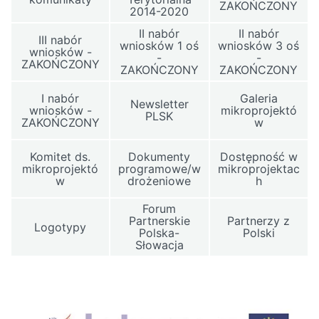
ZAKOŃCZONY
2014-2020
II nabór
II nabór
III nabór
wniosków 1 oś
wniosków 3 oś
wniosków -
-
-
ZAKOŃCZONY
ZAKOŃCZONY
ZAKOŃCZONY
I nabór
Galeria
Newsletter
wniosków -
mikroprojektó
PLSK
ZAKOŃCZONY
w
Komitet ds.
Dokumenty
Dostępność w
mikroprojektó
programowe/w
mikroprojektac
w
drożeniowe
h
Forum
Partnerskie
Partnerzy z
Logotypy
Polska-
Polski
Słowacja