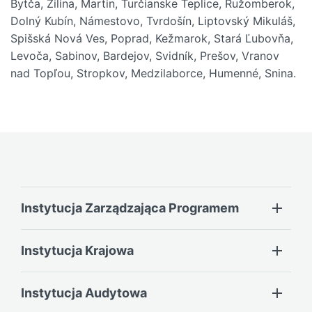
Bytča, Žilina, Martin, Turčianske Teplice, Ružomberok,
Dolný Kubín, Námestovo, Tvrdošín, Liptovský Mikuláš,
Spišská Nová Ves, Poprad, Kežmarok, Stará Ľubovňa,
Levoča, Sabinov, Bardejov, Svidník, Prešov, Vranov
nad Topľou, Stropkov, Medzilaborce, Humenné, Snina.
Instytucja Zarządzająca Programem
Instytucja Krajowa
Instytucja Audytowa