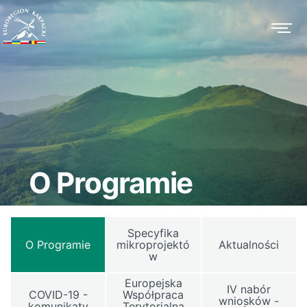
O Programie
Specyfika
O Programie
mikroprojektó
Aktualności
w
Europejska
IV nabór
COVID-19 -
Współpraca
wniosków -
komunikaty
Terytorialna