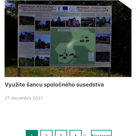
Využite šancu spoločného susedstva
27 decembra 2021
...
1
2
3
4
Następna