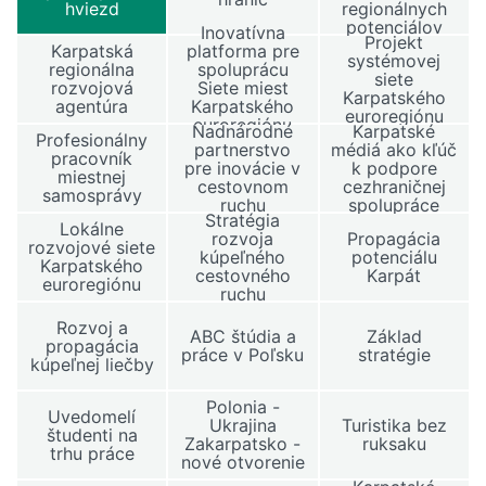
hviezd
regionálnych
potenciálov
Inovatívna
Projekt
Karpatská
platforma pre
systémovej
regionálna
spoluprácu
siete
rozvojová
Siete miest
Karpatského
agentúra
Karpatského
euroregiónu
euroregiónu
Nadnárodné
Karpatské
Profesionálny
partnerstvo
médiá ako kľúč
pracovník
pre inovácie v
k podpore
miestnej
cestovnom
cezhraničnej
samosprávy
ruchu
spolupráce
Stratégia
Lokálne
rozvoja
Propagácia
rozvojové siete
kúpeľného
potenciálu
Karpatského
cestovného
Karpát
euroregiónu
ruchu
Rozvoj a
ABC štúdia a
Základ
propagácia
práce v Poľsku
stratégie
kúpeľnej liečby
Polonia -
Uvedomelí
Ukrajina
Turistika bez
študenti na
Zakarpatsko -
ruksaku
trhu práce
nové otvorenie