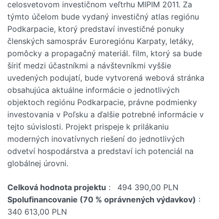
celosvetovom investičnom veľtrhu MIPIM 2011. Za
týmto účelom bude vydaný investičný atlas regiónu
Podkarpacie, ktorý predstaví investičné ponuky
členských samospráv Euroregiónu Karpaty, letáky,
pomôcky a propagačný materiál. film, ktorý sa bude
šíriť medzi účastníkmi a návštevníkmi vyššie
uvedených podujatí, bude vytvorená webová stránka
obsahujúca aktuálne informácie o jednotlivých
objektoch regiónu Podkarpacie, právne podmienky
investovania v Poľsku a ďalšie potrebné informácie v
tejto súvislosti. Projekt prispeje k prilákaniu
moderných inovatívnych riešení do jednotlivých
odvetví hospodárstva a predstaví ich potenciál na
globálnej úrovni.
Celková hodnota projektu
:
494 390,00 PLN
Spolufinancovanie (70 % oprávnených výdavkov)
:
340 613,00 PLN