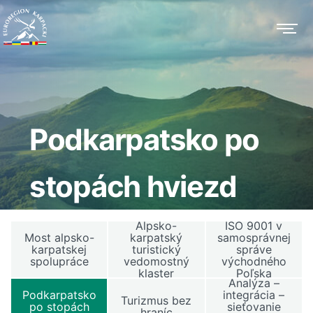
Podkarpatsko po
stopách hviezd
Alpsko-
ISO 9001 v
Most alpsko-
karpatský
samosprávnej
karpatskej
turistický
správe
spolupráce
vedomostný
východného
klaster
Poľska
Analýza –
Podkarpatsko
integrácia –
Turizmus bez
po stopách
sieťovanie
hraníc