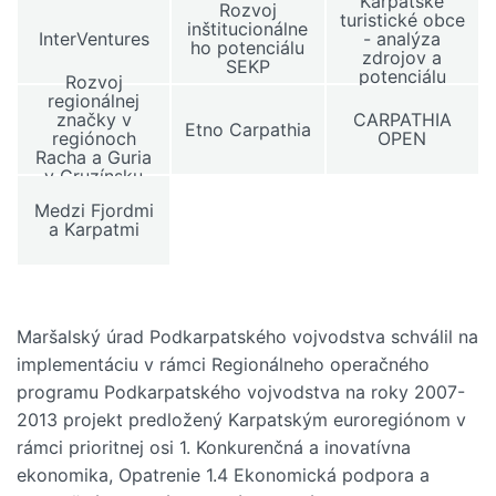
Karpatské
Rozvoj
turistické obce
inštitucionálne
InterVentures
- analýza
ho potenciálu
zdrojov a
SEKP
potenciálu
Rozvoj
regionálnej
značky v
CARPATHIA
Etno Carpathia
regiónoch
OPEN
Racha a Guria
v Gruzínsku
Medzi Fjordmi
a Karpatmi
Maršalský úrad Podkarpatského vojvodstva schválil na
implementáciu v rámci Regionálneho operačného
programu Podkarpatského vojvodstva na roky 2007-
2013 projekt predložený Karpatským euroregiónom v
rámci prioritnej osi 1. Konkurenčná a inovatívna
ekonomika, Opatrenie 1.4 Ekonomická podpora a