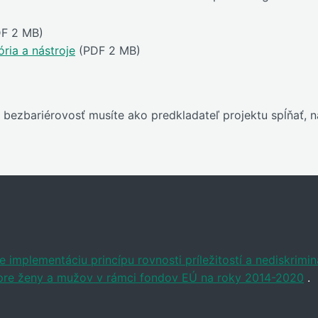
F 2 MB)
ria a nástroje
(PDF 2 MB)
bezbariérovosť musíte ako predkladateľ projektu spĺňať, n
 implementáciu princípu rovnosti príležitostí a nediskrimin
í pre ženy a mužov v rámci fondov EÚ na roky 2014-2020
.