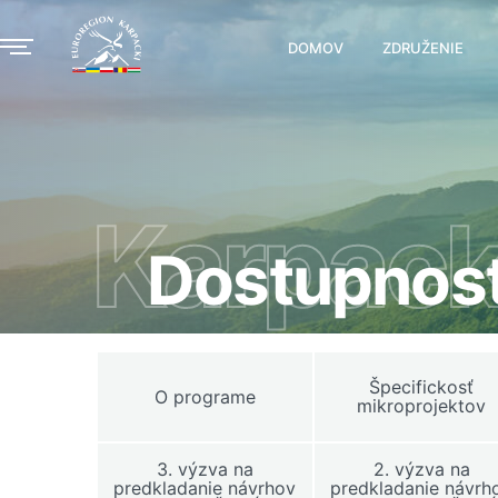
DOMOV
ZDRUŽENIE
Karpack
Dostupnosť
Špecifickosť
O programe
mikroprojektov
3. výzva na
2. výzva na
predkladanie návrhov
predkladanie návrh