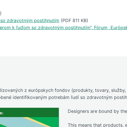
)
í so zdravotným postihnutím
(PDF 811 KB)
erom k ľuďom so zdravotným postihnutím“, Fórum „Európske
izovaných z európskych fondov (produkty, tovary, služby, 
obené identifikovaným potrebám ľudí so zdravotným postih
Designers are bound by the 
This means that products, 