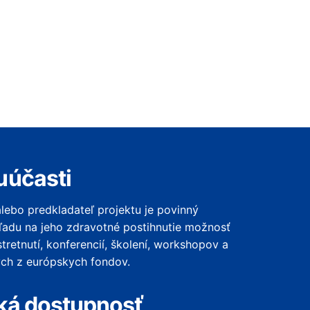
uúčasti
alebo predkladateľ projektu je povinný
adu na jeho zdravotné postihnutie možnosť
tretnutí, konferencií, školení, workshopov a
ých z európskych fondov.
ká dostupnosť