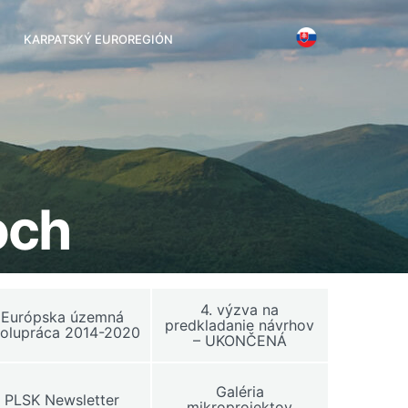
KARPATSKÝ EUROREGIÓN
och
4. výzva na
Európska územná
predkladanie návrhov
olupráca 2014-2020
– UKONČENÁ
Galéria
PLSK Newsletter
mikroprojektov