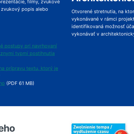
rezentácie, filmy, zvukové
, zvukový popis alebo
Otvorené stretnutia, na ktor
vykonávané v rámci projekt
identifikovaná možnosť úča
vykonávať v architektonick
é postupy pri navrhovaní
znymi typmi postihnutia
 prípravu textu, ktorý je
)
ho
(PDF 61 MB)
eho