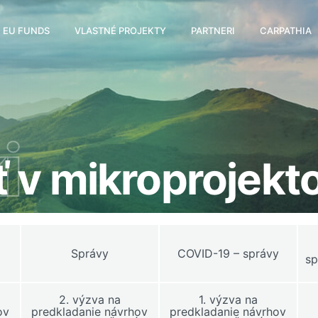
EU FUNDS
VLASTNÉ PROJEKTY
PARTNERI
CARPATHIA
i
 v mikroprojekt
Správy
COVID-19 – správy
sp
2. výzva na
1. výzva na
ov
predkladanie návrhov
predkladanie návrhov