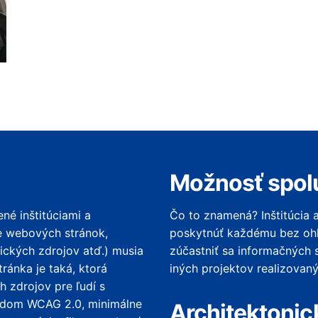
Možnosť spol
né inštitúciami a
Čo to znamená? Inštitúcia 
ne webových stránok,
poskytnúť každému bez ohľ
nických zdrojov atď.) musia
zúčastniť sa informačných s
tránka je taká, ktorá
iných projektov realizovan
h zdrojov pre ľudí s
ardom WCAG 2.0, minimálne
Architektonic