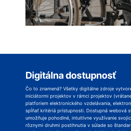
Digitálna dostupnosť
Čo to znamená? Všetky digitálne zdroje vytvore
iniciátormi projektov v rámci projektov (vráta
platforiem elektronického vzdelávania, elektro
spĺňať kritériá prístupnosti. Dostupná webová s
umožňuje pohodlné, intuitívne využívanie svojic
rôznymi druhmi postihnutia v súlade so štand