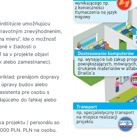
inštitúcie umožňujúcu
 zdravotným znevýhodnením,
na mieru“. Ide o možnosť
ené v žiadosti o
ď sa v projekte objaví
k alebo zamestnanec).
príklad: prenájom dopravy
é úpravy budov alebo
 asistenta pre osobu s
dajúceho do ľahkej alebo
a projektu / personálu so
 000 PLN. PLN na osobu.