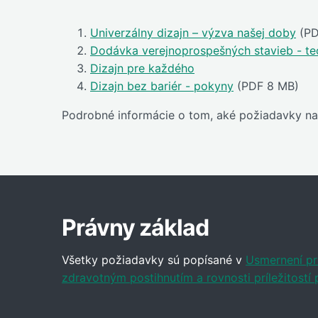
Univerzálny dizajn – výzva našej doby
(PD
Dodávka verejnoprospešných stavieb - teó
Dizajn pre každého
Dizajn bez bariér - pokyny
(PDF 8 MB)
Podrobné informácie o tom, aké požiadavky na 
Právny základ
Všetky požiadavky sú popísané v
Usmernení pre
zdravotným postihnutím a rovnosti príležitost