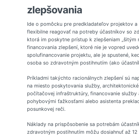
zlepšovania
Ide o pomôcku pre predkladateľov projektov a 
flexibilne reagovať na potreby účastníkov so
ktorá im poskytne prístup k zlepšeniam „šitým 
financovania zlepšení, ktoré nie je vopred uved
spolufinancovanie projektu, ale je spustené, ke
osoba so zdravotným postihnutím (ako účastní
Príkladmi takýchto racionálnych zlepšení sú na
na miesto poskytovania služby, architektonick
počítačovej infraštruktúry, financovanie služby
pohybovými ťažkosťami alebo asistenta prekla
posunkovej reči.
Náklady na prispôsobenie sa potrebám účastník
zdravotným postihnutím môžu dosiahnuť až 12