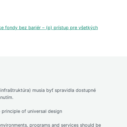
 fondy bez bariér – (p) prístup pre všetkých
infraštruktúra) musia byť spravidla dostupné
nutím.
principle of universal design
environments, programs and services should be