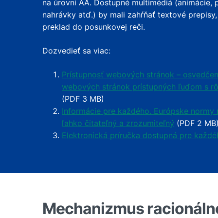
na úrovni AA. Dostupné multimédiá (animácie, p
nahrávky atď.) by mali zahŕňať textové prepisy
preklad do posunkovej reči.
Dozvedieť sa viac:
Prístupnosť webových stránok – osvedčen
webových stránok prístupných ľuďom s rô
(PDF 3 MB)
Informácie pre každého. Európske normy na
ľahko čitateľný a zrozumiteľný
(PDF 2 MB
Elektronická príručka dostupná pre každé
Mechanizmus racionáln