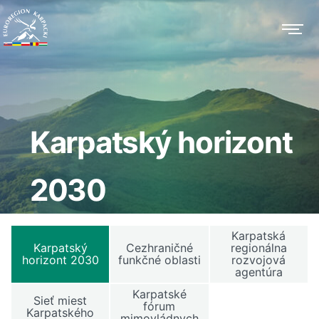
Karpatský horizont
2030
Karpatská
Karpatský
Cezhraničné
regionálna
horizont 2030
funkčné oblasti
rozvojová
agentúra
Karpatské
Sieť miest
fórum
Karpatského
mimovládnych