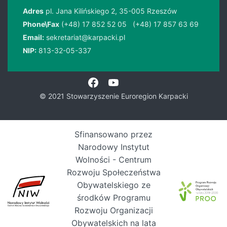
Adres
pl. Jana Kilińskiego 2, 35-005 Rzeszów
Phone\Fax
(+48) 17 852 52 05
(+48) 17 857 63 69
Email:
sekretariat@karpacki.pl
NIP:
813-32-05-337
© 2021 Stowarzyszenie Euroregion Karpacki
Sfinansowano przez
Narodowy Instytut
Wolności - Centrum
Rozwoju Społeczeństwa
Obywatelskiego ze
środków Programu
Rozwoju Organizacji
Obywatelskich na lata