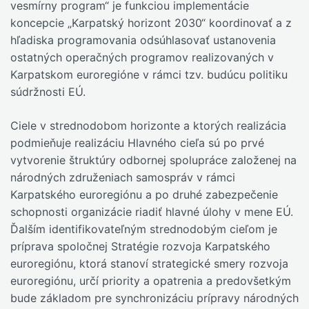
vesmírny program“ je funkciou implementácie
koncepcie „Karpatský horizont 2030“ koordinovať a z
hľadiska programovania odsúhlasovať ustanovenia
ostatných operačných programov realizovaných v
Karpatskom euroregióne v rámci tzv. budúcu politiku
súdržnosti EÚ.
Ciele v strednodobom horizonte a ktorých realizácia
podmieňuje realizáciu Hlavného cieľa sú po prvé
vytvorenie štruktúry odbornej spolupráce založenej na
národných združeniach samospráv v rámci
Karpatského euroregiónu a po druhé zabezpečenie
schopnosti organizácie riadiť hlavné úlohy v mene EÚ.
Ďalším identifikovateľným strednodobým cieľom je
príprava spoločnej Stratégie rozvoja Karpatského
euroregiónu, ktorá stanoví strategické smery rozvoja
euroregiónu, určí priority a opatrenia a predovšetkým
bude základom pre synchronizáciu prípravy národných