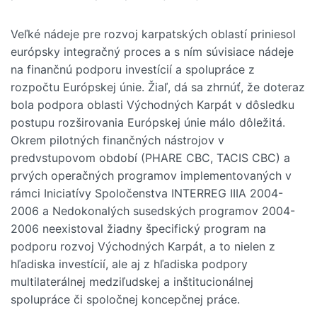
Veľké nádeje pre rozvoj karpatských oblastí priniesol
európsky integračný proces a s ním súvisiace nádeje
na finančnú podporu investícií a spolupráce z
rozpočtu Európskej únie. Žiaľ, dá sa zhrnúť, že doteraz
bola podpora oblasti Východných Karpát v dôsledku
postupu rozširovania Európskej únie málo dôležitá.
Okrem pilotných finančných nástrojov v
predvstupovom období (PHARE CBC, TACIS CBC) a
prvých operačných programov implementovaných v
rámci Iniciatívy Spoločenstva INTERREG IIIA 2004-
2006 a Nedokonalých susedských programov 2004-
2006 neexistoval žiadny špecifický program na
podporu rozvoj Východných Karpát, a to nielen z
hľadiska investícií, ale aj z hľadiska podpory
multilaterálnej medziľudskej a inštitucionálnej
spolupráce či spoločnej koncepčnej práce.