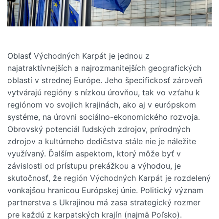
Oblasť Východných Karpát je jednou z
najatraktívnejších a najrozmanitejších geografických
oblastí v strednej Európe. Jeho špecifickosť zároveň
vytvárajú regióny s nízkou úrovňou, tak vo vzťahu k
regiónom vo svojich krajinách, ako aj v európskom
systéme, na úrovni sociálno-ekonomického rozvoja.
Obrovský potenciál ľudských zdrojov, prírodných
zdrojov a kultúrneho dedičstva stále nie je náležite
využívaný. Ďalším aspektom, ktorý môže byť v
závislosti od prístupu prekážkou a výhodou, je
skutočnosť, že región Východných Karpát je rozdelený
vonkajšou hranicou Európskej únie. Politický význam
partnerstva s Ukrajinou má zasa strategický rozmer
pre každú z karpatských krajín (najmä Poľsko).