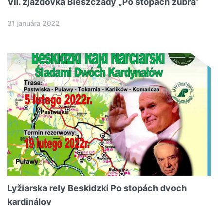
VII. zjazdovka Bieszczady „Po stopách zubra“
31 januára 2022
Lyžiarska rely Beskidzki Po stopách dvoch
kardinálov