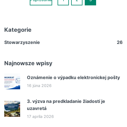
Kategorie
Stowarzyszenie
26
Najnowsze wpisy
Oznámenie o výpadku elektronickej pošty
16 júna 2026
3. výzva na predkladanie žiadostí je
uzavretá
17 apríla 2026