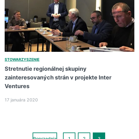
STOWARZYSZENIE
Stretnutie regionálnej skupiny
zainteresovaných strán v projekte Inter
Ventures
17 januára 2020
Poprzednia
1
2
3