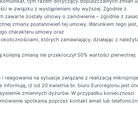
ny komunikat, tym razem dotyczący dopuszczalnych zmian
ści w związku z wystąpieniem siły wyższej. Zgodnie z
ch zawarte zostały umowy o zamówienie – zgodnie z zasa
totnej zmiany postanowień tej umowy. Warunkiem tego jest
nego charakteru umowy oraz
kolicznościami, których zamawiający, działając z należyt
kolejną zmianą nie przekroczył 50% wartości pierwotnej
 reagowania na sytuacje związane z realizacją mikroproj
informuję, iż od 20 kwietnia br. biuro Euroregionu jest ot
 systemie zmiennych dyżurów. W przypadku koniecznosci
mówienie spotkania poprzez kontakt email lub telefoniczn