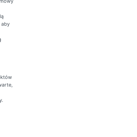
 umowy
dą
, aby
ą
ektów
warte,
y.