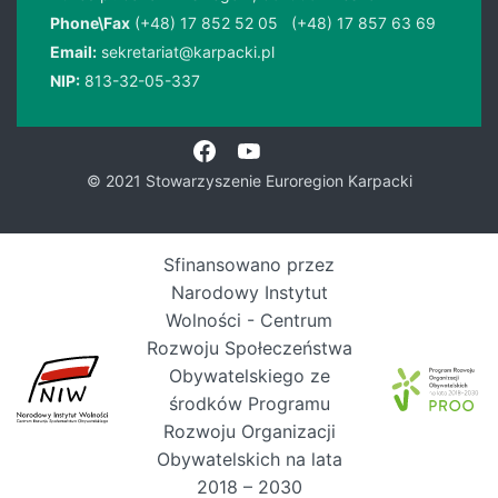
Phone\Fax
(+48) 17 852 52 05
(+48) 17 857 63 69
Email:
sekretariat@karpacki.pl
NIP:
813-32-05-337
© 2021 Stowarzyszenie Euroregion Karpacki
Sfinansowano przez
Narodowy Instytut
Wolności - Centrum
Rozwoju Społeczeństwa
Obywatelskiego ze
środków Programu
Rozwoju Organizacji
Obywatelskich na lata
2018 – 2030