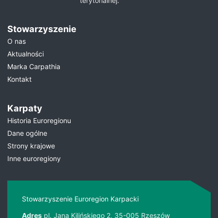
terytorialnej.
Stowarzyszenie
O nas
Aktualności
Marka Carpathia
Kontakt
Karpaty
Historia Euroregionu
Dane ogólne
Strony krajowe
Inne euroregiony
Stowarzyszenie Euroregion Karpacki
Adres
pl. Jana Kilińskiego 2, 35-005 Rzeszów