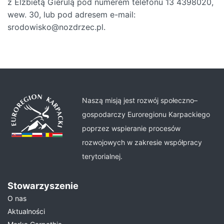
z Elżbietą Gierulą pod numerem telefonu 13 4398020,
wew. 30, lub pod adresem e-mail:
srodowisko@nozdrzec.pl.
Naszą misją jest rozwój społeczno–
gospodarczy Euroregionu Karpackiego
poprzez wspieranie procesów
rozwojowych w zakresie współpracy
terytorialnej.
Stowarzyszenie
O nas
Aktualności