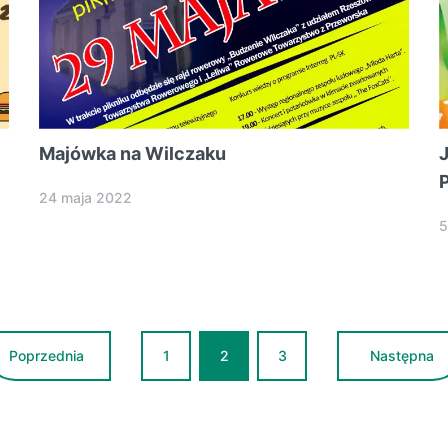
Majówka na Wilczaku
24 maja 2022
5
Poprzednia
1
2
3
Następna