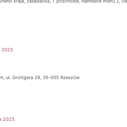
eho kraja, zasadačka, 1. poschodie, Námestie mieru 2, 0
a 2023.
m, ul. Grottgera 28, 35-005 Rzeszów
a 2023.