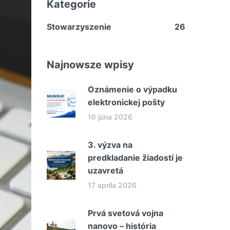
Kategorie
Stowarzyszenie
26
Najnowsze wpisy
Oznámenie o výpadku
elektronickej pošty
16 júna 2026
3. výzva na
predkladanie žiadostí je
uzavretá
17 apríla 2026
Prvá svetová vojna
nanovo – história