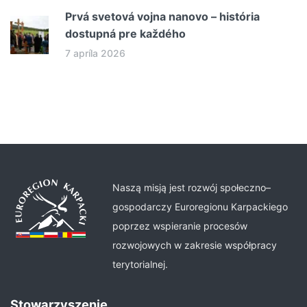
Prvá svetová vojna nanovo – história
dostupná pre každého
7 apríla 2026
Naszą misją jest rozwój społeczno–
gospodarczy Euroregionu Karpackiego
poprzez wspieranie procesów
rozwojowych w zakresie współpracy
terytorialnej.
Stowarzyszenie