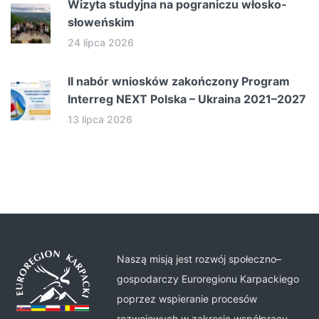
Wizyta studyjna na pograniczu włosko-
słoweńskim
24 lipca 2026
II nabór wniosków zakończony Program
Interreg NEXT Polska – Ukraina 2021–2027
13 lipca 2026
Naszą misją jest rozwój społeczno–
gospodarczy Euroregionu Karpackiego
poprzez wspieranie procesów
rozwojowych w zakresie współpracy