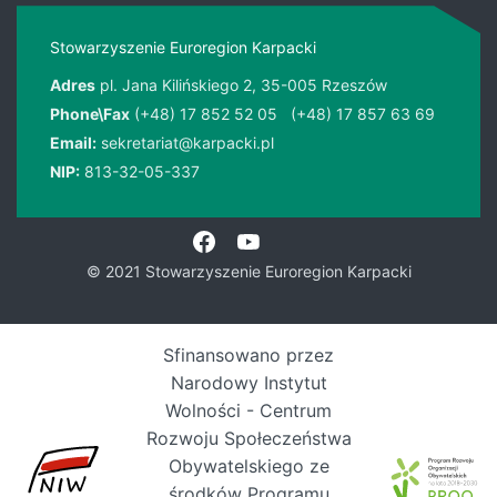
Stowarzyszenie Euroregion Karpacki
Adres
pl. Jana Kilińskiego 2, 35-005 Rzeszów
Phone\Fax
(+48) 17 852 52 05
(+48) 17 857 63 69
Email:
sekretariat@karpacki.pl
NIP:
813-32-05-337
© 2021 Stowarzyszenie Euroregion Karpacki
Sfinansowano przez
Narodowy Instytut
Wolności - Centrum
Rozwoju Społeczeństwa
Obywatelskiego ze
środków Programu