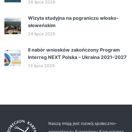
28 lipca 2026
Wizyta studyjna na pograniczu włosko-
słoweńskim
24 lipca 2026
II nabór wniosków zakończony Program
Interreg NEXT Polska – Ukraina 2021–2027
13 lipca 2026
Naszą misją jest rozwój społeczno–
gospodarczy Euroregionu Karpackiego